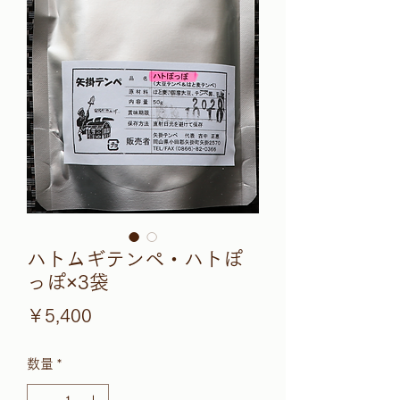
ハトムギテンペ・ハトぽ
っぽ×3袋
価
￥5,400
格
数量
*